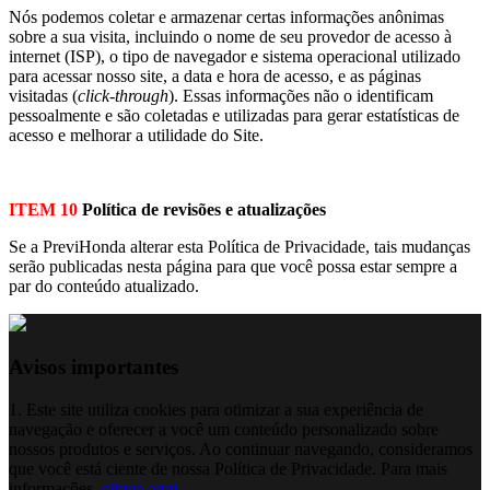
Nós podemos coletar e armazenar certas informações anônimas
sobre a sua visita, incluindo o nome de seu provedor de acesso à
internet (ISP), o tipo de navegador e sistema operacional utilizado
para acessar nosso site, a data e hora de acesso, e as páginas
visitadas (
click-through
). Essas informações não o identificam
pessoalmente e são coletadas e utilizadas para gerar estatísticas de
acesso e melhorar a utilidade do Site.
ITEM 10
Política de revisões e atualizações
Se a PreviHonda alterar esta Política de Privacidade, tais mudanças
serão publicadas nesta página para que você possa estar sempre a
par do conteúdo atualizado.
Avisos importantes
1. Este site utiliza cookies para otimizar a sua experiência de
navegação e oferecer a você um conteúdo personalizado sobre
nossos produtos e serviços. Ao continuar navegando, consideramos
que você está ciente de nossa Política de Privacidade. Para mais
informações,
clique aqui
.