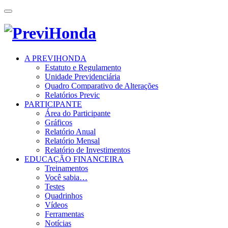
Toggle
navigation
A PREVIHONDA
Estatuto e Regulamento
Unidade Previdenciária
Quadro Comparativo de Alterações
Relatórios Previc
PARTICIPANTE
Área do Participante
Gráficos
Relatório Anual
Relatório Mensal
Relatório de Investimentos
EDUCAÇÃO FINANCEIRA
Treinamentos
Você sabia…
Testes
Quadrinhos
Vídeos
Ferramentas
Notícias