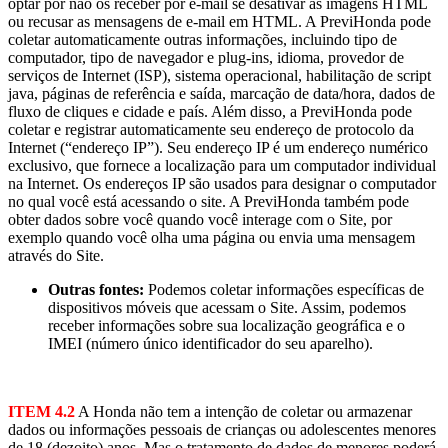
optar por não os receber por e-mail se desativar as imagens HTML
ou recusar as mensagens de e-mail em HTML. A PreviHonda pode
coletar automaticamente outras informações, incluindo tipo de
computador, tipo de navegador e plug-ins, idioma, provedor de
serviços de Internet (ISP), sistema operacional, habilitação de script
java, páginas de referência e saída, marcação de data/hora, dados de
fluxo de cliques e cidade e país. Além disso, a PreviHonda pode
coletar e registrar automaticamente seu endereço de protocolo da
Internet (“endereço IP”). Seu endereço IP é um endereço numérico
exclusivo, que fornece a localização para um computador individual
na Internet. Os endereços IP são usados para designar o computador
no qual você está acessando o site. A PreviHonda também pode
obter dados sobre você quando você interage com o Site, por
exemplo quando você olha uma página ou envia uma mensagem
através do Site.
Outras fontes:
Podemos coletar informações específicas de
dispositivos móveis que acessam o Site. Assim, podemos
receber informações sobre sua localização geográfica e o
IMEI (número único identificador do seu aparelho).
ITEM 4.2
A Honda não tem a intenção de coletar ou armazenar
dados ou informações pessoais de crianças ou adolescentes menores
de 18 (dezoito) anos. Mas o tratamento de dados de menores poderá