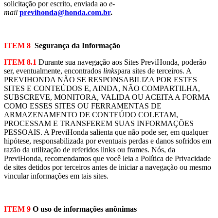
solicitação por escrito, enviada ao
e-
mail
previhonda@honda.com.br
.
ITEM 8
Segurança da Informação
ITEM 8.1
Durante sua navegação aos Sites PreviHonda, poderão
ser, eventualmente, encontrados
links
para sites de terceiros. A
PREVIHONDA NÃO SE RESPONSABILIZA POR ESTES
SITES E CONTEÚDOS E, AINDA, NÃO COMPARTILHA,
SUBSCREVE, MONITORA, VALIDA OU ACEITA A FORMA
COMO ESSES SITES OU FERRAMENTAS DE
ARMAZENAMENTO DE CONTEÚDO COLETAM,
PROCESSAM E TRANSFEREM SUAS INFORMAÇÕES
PESSOAIS. A PreviHonda salienta que não pode ser, em qualquer
hipótese, responsabilizada por eventuais perdas e danos sofridos em
razão da utilização de referidos links ou frames. Nós, da
PreviHonda, recomendamos que você leia a Política de Privacidade
de sites detidos por terceiros antes de iniciar a navegação ou mesmo
vincular informações em tais sites.
ITEM 9
O uso de informações anônimas