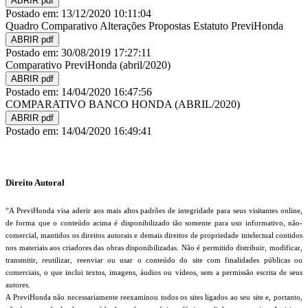
ABRIR pdf
Postado em: 13/12/2020 10:11:04
Quadro Comparativo Alterações Propostas Estatuto PreviHonda
ABRIR pdf
Postado em: 30/08/2019 17:27:11
Comparativo PreviHonda (abril/2020)
ABRIR pdf
Postado em: 14/04/2020 16:47:56
COMPARATIVO BANCO HONDA (ABRIL/2020)
ABRIR pdf
Postado em: 14/04/2020 16:49:41
⠀
Direito Autoral
“A PreviHonda visa aderir aos mais altos padrões de integridade para seus visitantes online,
de forma que o conteúdo acima é disponibilizado tão somente para uso informativo, não-
comercial, mantidos os direitos autorais e demais direitos de propriedade intelectual contidos
nos materiais aos criadores das obras disponibilizadas. Não é permitido distribuir, modificar,
transmitir, reutilizar, reenviar ou usar o conteúdo do site com finalidades públicas ou
comerciais, o que inclui textos, imagens, áudios ou vídeos, sem a permissão escrita de seus
autores.
A PreviHonda não necessariamente reexaminou todos os sites ligados ao seu site e, portanto,