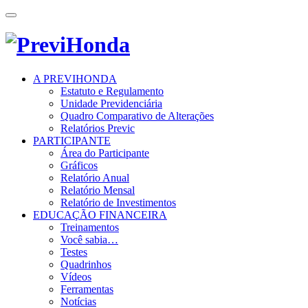
Toggle
navigation
A PREVIHONDA
Estatuto e Regulamento
Unidade Previdenciária
Quadro Comparativo de Alterações
Relatórios Previc
PARTICIPANTE
Área do Participante
Gráficos
Relatório Anual
Relatório Mensal
Relatório de Investimentos
EDUCAÇÃO FINANCEIRA
Treinamentos
Você sabia…
Testes
Quadrinhos
Vídeos
Ferramentas
Notícias